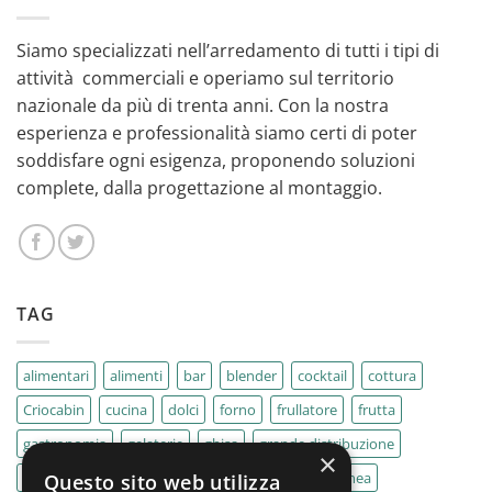
Siamo specializzati nell’arredamento di tutti i tipi di
attività commerciali e operiamo sul territorio
nazionale da più di trenta anni. Con la nostra
esperienza e professionalità siamo certi di poter
soddisfare ogni esigenza, proponendo soluzioni
complete, dalla progettazione al montaggio.
TAG
alimentari
alimenti
bar
blender
cocktail
cottura
Criocabin
cucina
dolci
forno
frullatore
frutta
gastronomia
gelaterie
ghisa
grande distribuzione
×
IMPASTATRICE
impastatrici
kebab
La Felsinea
Questo sito web utilizza