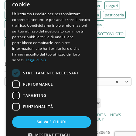
cookie
MACELLERIA
macellerie
MBM
Migel
mixer
negozi
Utilizziamo i cookie per personalizzare
Outlet
pane
panifici
panificio
paninoteca
pasticceria
contenuti, annunci e per analizzare il nostro
pasticcerie
pescherie
pizza
pizzeria
pizzerie
traffico. Condividiamo inoltre informazioni
sul tuo utilizzo del nostro sito con i nostri
PLANETARIA
pub
ristoranti
ristorazione
SOTTOVUOTO
partner pubblicitari e di analisi che
potrebbero combinarle con altre
supermercati
tavole calde
tostiere
informazioni che hai fornito loro o che
hanno raccolto dal tuo utilizzo dei loro
servizi.
Leggi di più
CATEGORIE PRODOTTO
STRETTAMENTE NECESSARI
Bilance
×
PERFORMANCE
TARGETING
FUNZIONALITÀ
CHI SIAMO
PRODOTTI
CONDIZIONI DI VENDITA
NEWS
CONTATTI
PRIVACY E COOKIE POLICY
SALVA E CHIUDI
MODALITÀ DI PAGAMENTO
2026 ©
Varlese s.r.l. | P.iva: 03786080618
MOSTRA DETTAGLI