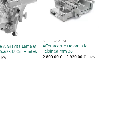
Aggiungi
Aggiungi
alla lista
alla lista
dei
dei
desideri
desideri
AFFETTACARNE
CI
Affettacarne Dolomia la
ce A Gravità Lama Ø
Felsinea mm 30
,5x62x37 Cm Amitek
2.800,00
€
–
2.920,00
€
+ IVA
 IVA