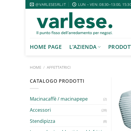
Salta
@VARLESESRL.IT
LUN – VEN: 08:30–13:00, 15:3
ai
contenuti
HOME PAGE
L’AZIENDA
PRODOT
HOME
/
AFFETTATRICI
CATALOGO PRODOTTI
Macinacaffè / macinapepe
(2)
Accessori
(28)
Stendipizza
(8)