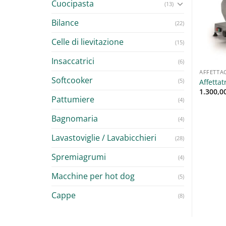
Cuocipasta
(13)
Aggiungi
Aggiungi
alla lista
alla lista
Bilance
(22)
dei
dei
desideri
desideri
Celle di lievitazione
(15)
Insaccatrici
(6)
TATRICI
AFFETTACARNE
AFFETTA
Softcooker
tatrice Verticale Lama
Affettatrice ECO Fama 220-
(5)
Affettat
300 CE Fimar
250-275
1.300,0
Pattumiere
,00
€
590,00
€
–
710,00
€
(4)
+ IVA
+ IVA
Bagnomaria
(4)
Lavastoviglie / Lavabicchieri
(28)
Spremiagrumi
(4)
Macchine per hot dog
(5)
Cappe
(8)