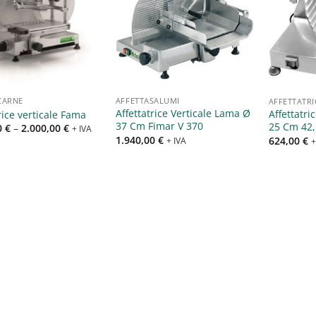
Aggiungi
Aggiungi
alla lista
alla lista
dei
dei
desideri
desideri
CARNE
AFFETTASALUMI
AFFETTATRI
Affettatrice Verticale Lama Ø
Affettatri
rice verticale Fama
37 Cm Fimar V 370
25 Cm 42
0
€
–
2.000,00
€
+ IVA
1.940,00
€
624,00
€
+ IVA
+