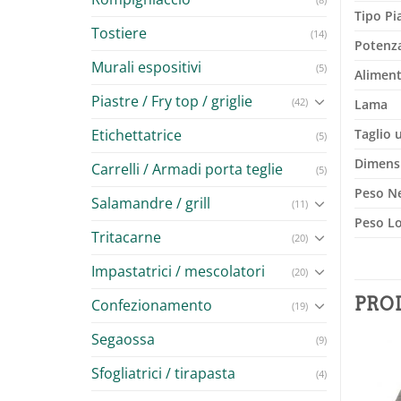
Tipo Pi
Tostiere
(14)
Potenz
Murali espositivi
(5)
Alimen
Piastre / Fry top / griglie
(42)
Lama
Etichettatrice
Taglio u
(5)
Dimens
Carrelli / Armadi porta teglie
(5)
Peso N
Salamandre / grill
(11)
Peso L
Tritacarne
(20)
Impastatrici / mescolatori
(20)
PRO
Confezionamento
(19)
Segaossa
(9)
Sfogliatrici / tirapasta
(4)