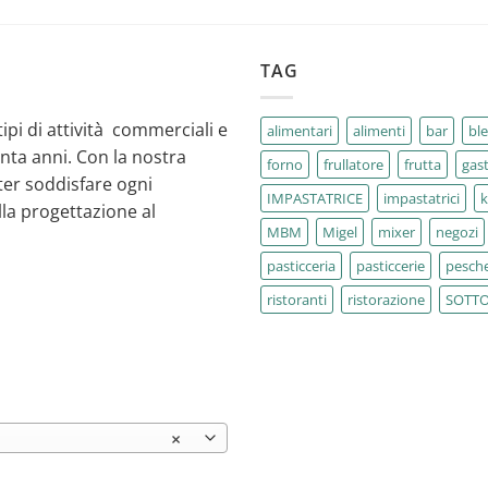
TAG
tipi di attività commerciali e
alimentari
alimenti
bar
bl
enta anni. Con la nostra
forno
frullatore
frutta
gas
ter soddisfare ogni
IMPASTATRICE
impastatrici
la progettazione al
MBM
Migel
mixer
negozi
pasticceria
pasticcerie
pesche
ristoranti
ristorazione
SOTT
×