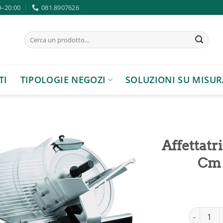
0–20:00
081.8907626
Cerca:
TI
TIPOLOGIE NEGOZI
SOLUZIONI SU MISUR
Affettat
Cm 
Aggiungi
alla lista
dei
desideri
Affettatr