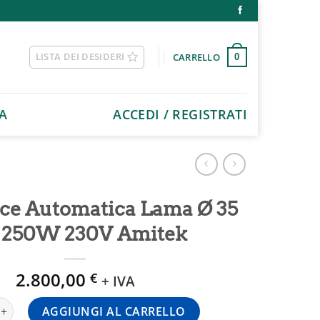
LISTA DEI DESIDERI
CARRELLO
0
A
ACCEDI / REGISTRATI
rice Automatica Lama Ø 35
250W 230V Amitek
2.800,00
€
+ IVA
ice Automatica Lama Ø 35 Cm 250W 230V Amitek quantità
AGGIUNGI AL CARRELLO