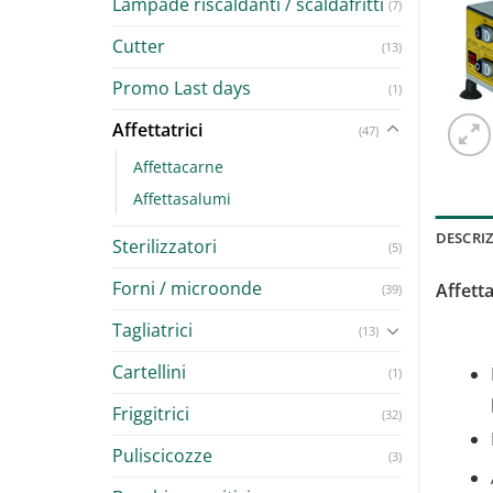
Lampade riscaldanti / scaldafritti
(7)
Cutter
(13)
Promo Last days
(1)
Affettatrici
(47)
Affettacarne
Affettasalumi
DESCRI
Sterilizzatori
(5)
Forni / microonde
Affett
(39)
Tagliatrici
(13)
Cartellini
(1)
Friggitrici
(32)
Puliscicozze
(3)