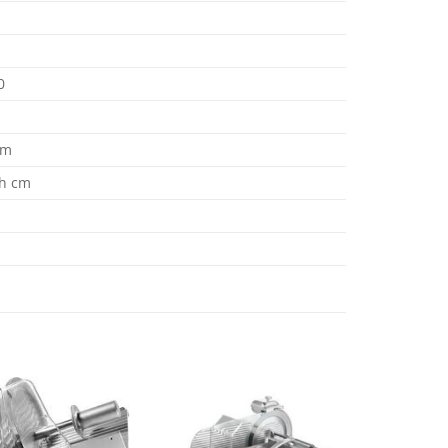
0
cm
h cm