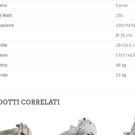
atto
Carne
a Watt
250
tazione
230/1N/5
Ø 35 cm
tile
28×24,5 
ioni
57x71x63
etto
48 kg
ordo
53 kg
DOTTI CORRELATI