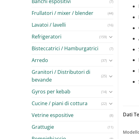
Banchi espositivi
(7)
Frullatori / mixer / blender
(44)
Lavatoi / lavelli
(16)
Refrigeratori
(159)
Bisteccatrici / Hamburgatrici
(7)
Arredo
(37)
Granitori / Distributori di
(25)
bevande
Gyros per kebab
(14)
Cucine / piani di cottura
(22)
Dati Te
Vetrine espositive
(8)
Grattugie
(11)
Modell
Rompighiaccio
(8)