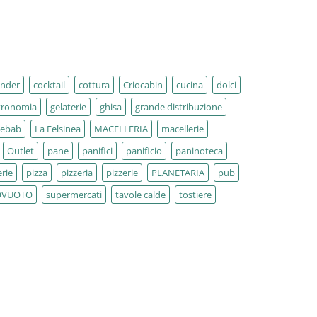
ender
cocktail
cottura
Criocabin
cucina
dolci
tronomia
gelaterie
ghisa
grande distribuzione
kebab
La Felsinea
MACELLERIA
macellerie
Outlet
pane
panifici
panificio
paninoteca
rie
pizza
pizzeria
pizzerie
PLANETARIA
pub
OVUOTO
supermercati
tavole calde
tostiere