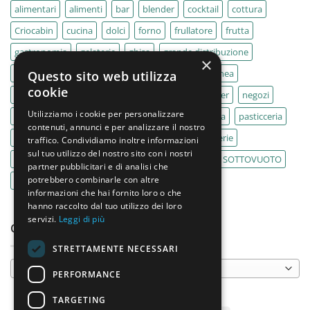
alimentari
alimenti
bar
blender
cocktail
cottura
Criocabin
cucina
dolci
forno
frullatore
frutta
gastronomia
gelaterie
ghisa
grande distribuzione
×
IMPASTATRICE
impastatrici
kebab
La Felsinea
Questo sito web utilizza
cookie
MACELLERIA
macellerie
MBM
Migel
mixer
negozi
Utilizziamo i cookie per personalizzare
Outlet
pane
panifici
panificio
paninoteca
pasticceria
contenuti, annunci e per analizzare il nostro
pasticcerie
pescherie
pizza
pizzeria
pizzerie
traffico. Condividiamo inoltre informazioni
sul tuo utilizzo del nostro sito con i nostri
PLANETARIA
pub
ristoranti
ristorazione
SOTTOVUOTO
partner pubblicitari e di analisi che
potrebbero combinarle con altre
supermercati
tavole calde
tostiere
informazioni che hai fornito loro o che
hanno raccolto dal tuo utilizzo dei loro
servizi.
Leggi di più
CATEGORIE PRODOTTO
STRETTAMENTE NECESSARI
Seleziona una categoria
PERFORMANCE
TARGETING